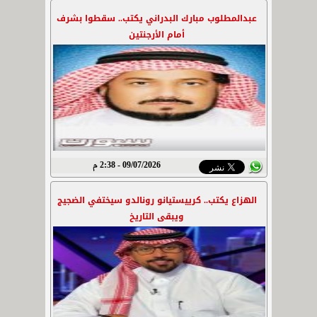
عبدالمطلوب مبارك البدراني يكتب.. سقطوا بشرف
أمام الأرجنتين
09/07/2026 - 2:38 م
الهزاع يكتب.. كرييستيانو رونالدو سيختفي الضجيج
ويبقى التاريخ