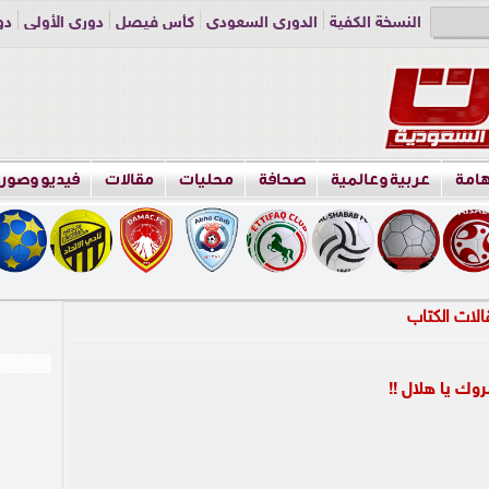
النسخة الكفية
الدوري السعودي
كأس فيصل
دوري الأولى
دو
دوري الناشئين
راسلنا
اعلن معنا
هامة
عربية وعالمية
صحافة
محليات
مقالات
فيديو وصور
وك يا هلال !!