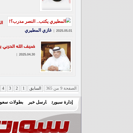
ال
غازي المطيري
|
2025.05.01
ضيف الله الحربي ي
|
2025.04.30
الصفحة 9 من 365
السابق
1
2
3
4
إدارة سبورت
ارسل خبر
بطولات سعود