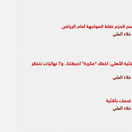
منح الحزم نقاط المواجهة أمام الرياض
لاء العلي
كاريلي غاضباً بعد ثلاثية الأهلي: أخطاء “مكررة” أحبطتنا.. و7 نهائيات تنتظر
لاء العلي
 ضمك بثلاثية
لاء العلي