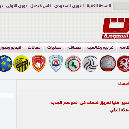
النسخة الكفية
الدوري السعودي
كأس فيصل
دوري الأولى
دو
دوري الناشئين
راسلنا
اعلن معنا
هامة
عربية وعالمية
صحافة
محليات
مقالات
فيديو وصور
مديراً فنياً لفريق ضمك في الموسم الجديد
لاء العلي