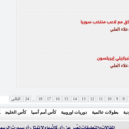
ق مع لاعب منتخب سوريا
لاء العلي
رازيلي إيريلسون
لاء العلي
8
9
10
11
12
13
14
15
16
17
18
24
التالي
...
ية
بطولات عالمية
دوريات اوروبية
كأس أمم آسيا
كأس الخليج
ك