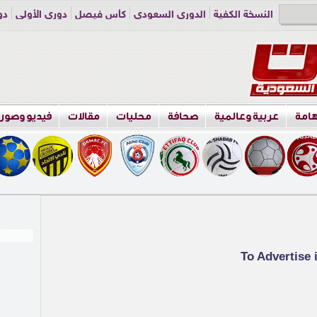
النسخة الكفية
الدوري السعودي
كأس فيصل
دوري الأولى
دو
دوري الناشئين
راسلنا
اعلن معنا
هامة
عربية وعالمية
صحافة
محليات
مقالات
فيديو وصور
To Advertise 