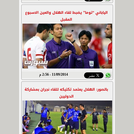
الياباني “توما” يضبط لقاء الهلال والعين الاسبوع
المقبل
11/09/2014 - 2:56 م
بالصور: الهلال يعتمد تكتيكه للقاء نجران بمشاركة
الدوليين