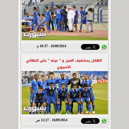
16/09/2014 - 10:37 م
الهلال يستضيف العين و ” عينه ” على النهائي
الآسيوي
16/09/2014 - 12:27 ص