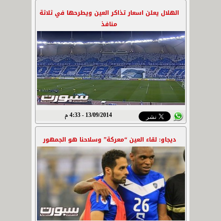
الهلال يعلن اسعار تذاكر العين ويطرحها في ثلاثة
منافذ
13/09/2014 - 4:33 م
ديجاو: لقاء العين “معركة” وسلاحنا هو الجمهور