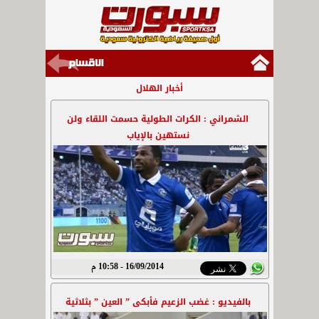
أخبار الهلال
الشمراني : الكرات الطولية حسمت اللقاء ولن
نستهين بالإياب
16/09/2014 - 10:58 م
بالفيديو : غضب الزعيم فأبكى ” العين ” بثلاثية