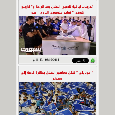
تدريبات لياقية للاعبي الهلال بعد الراحة و” كاريبو
كوفي ” تعايد منسوبي النادي – صور
06/10/2014 - 11:43 م
” موبايلي ” تنقل جماهير الهلال بطائرة خاصة إلى
سيدني