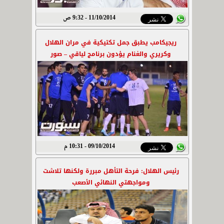
11/10/2014 - 9:32 ص
ريجيكامب يطبق جمل تكتيكية في مران الهلال
وكريري والغنام يؤدون برنامج لياقي – صور
09/10/2014 - 10:31 م
رئيس الهلال: فرحة التأهل مبررة ولكنها تلاشت
ومواجهتي النهائي الأصعب