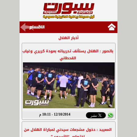
أخبار الهلال
بالصور : الهلال يستأنف تدريباته بعودة كريري وغياب
القحطاني
12/10/2014 - 10:11 م
المعيبد : دخول مشجعات سيدني لمباراة الهلال من
اختصاص “الآسيوي”