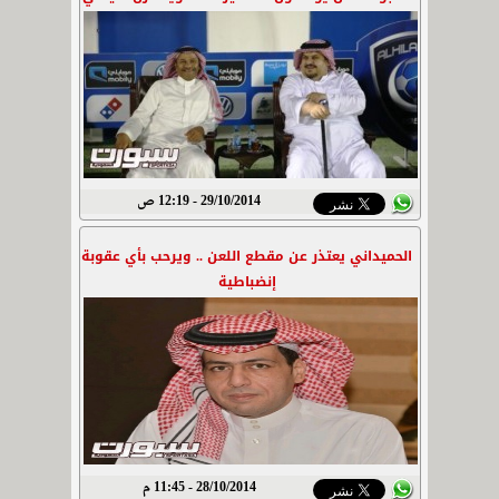
29/10/2014 - 12:19 ص
الحميداني يعتذر عن مقطع اللعن .. ويرحب بأي عقوبة
إنضباطية
28/10/2014 - 11:45 م