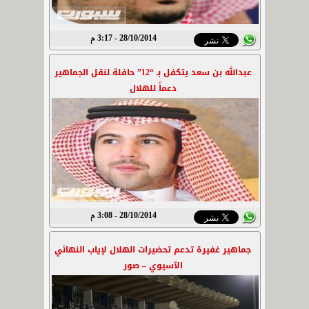
28/10/2014 - 3:17 م
عبدالله بن سعد يتكفل بـ “12” حافلة لنقل الجماهير
دعماً للهلال
28/10/2014 - 3:08 م
جماهير غفيرة تدعم تحضيرات الهلال لإياب النهائي
الآسيوي – صور