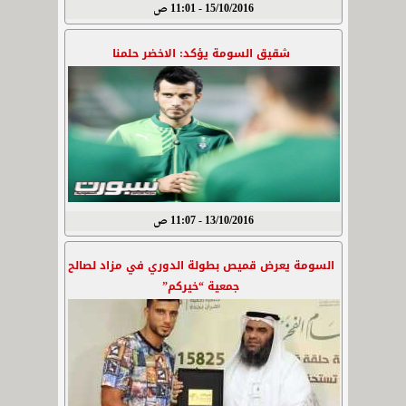
15/10/2016 - 11:01 ص
شقيق السومة يؤكد: الاخضر حلمنا
13/10/2016 - 11:07 ص
السومة يعرض قميص بطولة الدوري في مزاد لصالح
جمعية “خيركم”