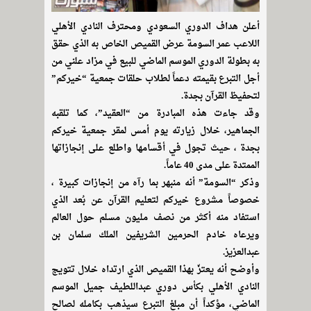
أعلن هداف الدوري السعودي ومحترف النادي الأهلي
اللاعب عمر السومة عرض القميص الخاص به الذي حقق
به بطولة الدوري الموسم الماضي للبيع في مزاد علني من
أجل التبرع بقيمته دعماً لطلاب حلقات جمعية “خيركم”
لتحفيظ القرآن بجدة.
وقد جاءت هذه المبادرة من “العقيد”، كما تلقبه
الجماهير، خلال زيارته يوم أمس لمقر جمعية خيركم
بجدة ، حيث تجول في أقسامها واطلع على إنجازاتها
الممتدة على مدى 40 عاماً.
وذكر “السومة” أنه منبهر بما رآه من إنجازات كبيرة ،
خصوصاً مشروع خيركم لتعليم القرآن عن بُعد الذي
استفاد منه أكثر من نصف مليون مسلم حول العالم
ويرعاه خادم الحرمين الشريفين الملك سلمان بن
عبدالعزيز.
وأوضح أنه يعتزّ بهذا القميص الذي ارتداه خلال تتويج
النادي الأهلي بكأس دوري عبداللطيف جميل الموسم
الماضي، مؤكداً أن مبلغ التبرع سيذهب بكامله لصالح