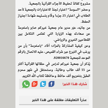
مشروع كفالة تحفيظ الأجزاء القرآنية بالجمعية.
وحضر “السومة” اختبار لجنة الاختبارات بالجمعية لأحد
الطلاب في اختبار 25 جزءا وقام بتسليمه شهادة اجتياز
الحفظ.
من جانبه، عبّر مدير عام جمعية خيركم صابر بامخرمة
عن سعادته بهذه الزيارة التي تعكس التكامل بين
القطاعين الخيري والرياضي.
وعن كيفية المشاركة بالمزاد؛ أفاد “بامخرمة” بأن من
يرغب في التبرع عبر شراء القميص، عليه الاتصال بالرقم
الموحد للجمعية 920016670.
يُذكر أن جمعية خيركم تدرّس في حلقاتها القرآنية أكثر
من 55 ألف طالب وطالبة، وستحتفل في شهر محرم
المقبل بتخريج ألف حافظ وحافظة لكتاب الله الكريم.
شارك هذا الخبر!
عذراً التعليقات مغلقة على هذا الخبر