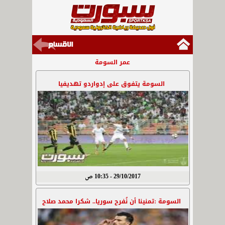
عمر السومة
السومة يتفوق على إدواردو تهديفيا
29/10/2017 - 10:35 ص
السومة :تمنينا أن نُفرح سوريا.. شكرا محمد صلاح