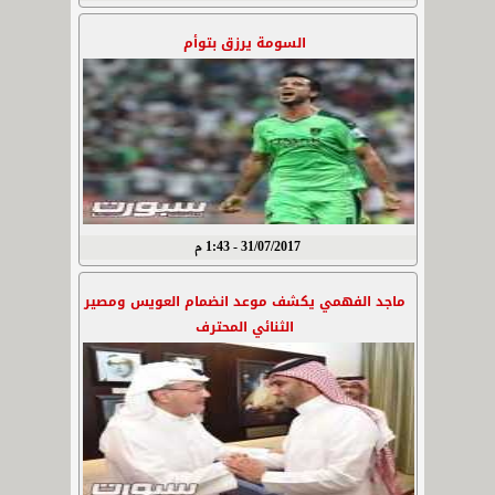
السومة يرزق بتوأم
31/07/2017 - 1:43 م
ماجد الفهمي يكشف موعد انضمام العويس ومصير
الثنائي المحترف