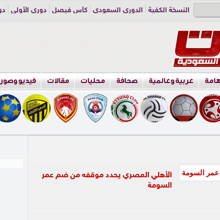
النسخة الكفية
الدوري السعودي
كأس فيصل
دوري الأولى
دو
دوري الناشئين
راسلنا
اعلن معنا
هامة
عربية وعالمية
صحافة
محليات
مقالات
فيديو وصور
الأهلي المصري يحدد موقفه من ضم عمر
السومة