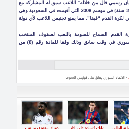
بيان رسمي قال من خلاله” اللاعب سبق له المشاركة مع
منتخب بلاده في فئة الشباب (تحت 19 سنة) في موسم 2008 التي أقيمت في السعودية وهي
 لكرة القدم “فيفا”، مما يمنع تجنيس اللاعب لأي دولة
كرة القدم السماح للسومة باللعب لصفوف المنتخب
السعودي بسبب تمثيله للمنتخب السوري في وقت سابق وذلك وفقا للمادة رقم (8) من
- الاتحاد السوري يعلق على تجنيس السومة
ارق المالي
مارك كاسادو على رادار
صراع سعودي مرتقب