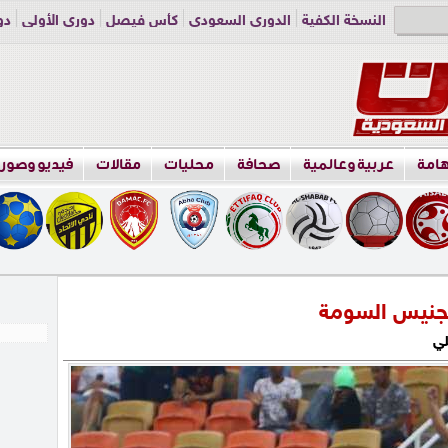
النسخة الكفية
الدوري السعودي
كأس فيصل
دوري الأولى
دو
دوري الناشئين
راسلنا
اعلن معنا
هامة
عربية وعالمية
صحافة
محليات
مقالات
فيديو وصور
تجنيس السومة
لي