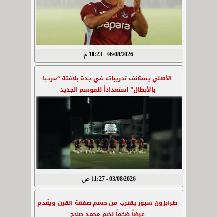
06/08/2026 - 10:23 م
الأهلي يستأنف تدريباته في جدة بلافتة “مرحبا
بالأبطال” استعداداً للموسم الجديد
03/08/2026 - 11:27 ص
طرابزون سبور يقترب من حسم صفقة القرن ويقّدم
عرضاً ضخماً لضم محمد صلاح