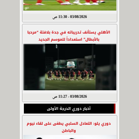
03/08/2026 - 11:30 ص
الأهلي يستأنف تدريباته في جدة بلافتة “مرحبا
بالأبطال” استعداداً للموسم الجديد
03/08/2026 - 11:27 ص
أخبار دوري الدرجة الأولى
دوري يلو: التعادل السلبي يطغى على لقاء نيوم
والباطن