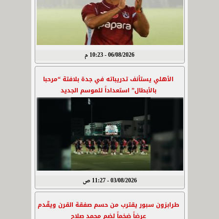
06/08/2026 - 10:23 م
الأهلي يستأنف تدريباته في جدة بلافتة “مرحبا
بالأبطال” استعداداً للموسم الجديد
03/08/2026 - 11:27 ص
طرابزون سبور يقترب من حسم صفقة القرن ويقّدم
عرضاً ضخماً لضم محمد صلاح