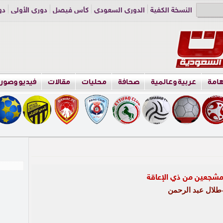
النسخة الكفية
الدوري السعودي
كأس فيصل
دوري الأولى
دو
دوري الناشئين
راسلنا
اعلن معنا
هامة
عربية وعالمية
صحافة
محليات
مقالات
فيديو وصور
لال عبد الرحمن