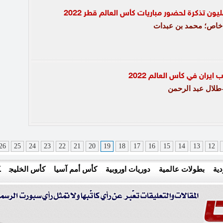
:خاص؛ محمد بن عبدات
يران في كأس العالم 2022
لال عبد الرحمن
26
25
24
23
22
21
20
19
18
17
16
15
14
13
12
ية
بطولات عالمية
دوريات اوروبية
كأس أمم آسيا
كأس الخليج
ك