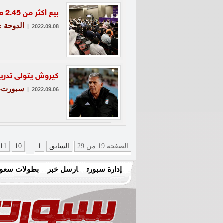
بيع أكثر من 2.45 مليون تذكرة لحضور مباريات كأس العالم قطر 2022
الدوحة 
|
2022.09.08
كيروش يتولى تدريب ا
سبورت-ط
|
2022.09.06
الصفحة 19 من 29
السابق
1
10
11
...
إدارة سبورت
ارسل خبر
بطولات سعود