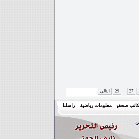
27
29
التالي
...
اتب صحفي
معلومات رياضية
راسلنا