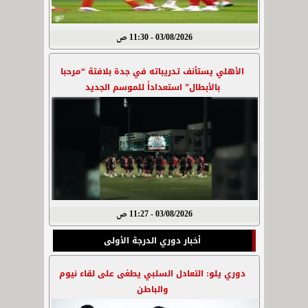
03/08/2026 - 11:30 ص
الأهلي يستأنف تدريباته في جدة بلافتة “مرحبا
بالأبطال” استعداداً للموسم الجديد
03/08/2026 - 11:27 ص
أخبار دوري الدرجة الأولى
دوري يلو: التعادل السلبي يطغى على لقاء نيوم
والباطن