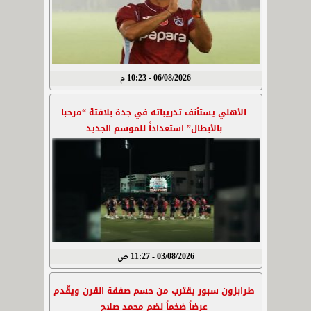
06/08/2026 - 10:23 م
الأهلي يستأنف تدريباته في جدة بلافتة “مرحبا
بالأبطال” استعداداً للموسم الجديد
03/08/2026 - 11:27 ص
طرابزون سبور يقترب من حسم صفقة القرن ويقّدم
عرضاً ضخماً لضم محمد صلاح