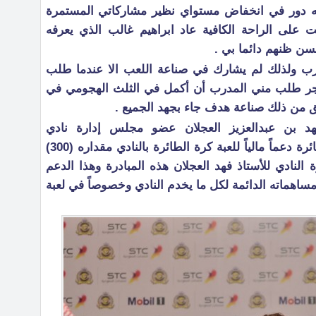
له دور في انخفاض مستواي نظير مشاركاتي المستمرة
على الراحة الكافية عاد ابراهيم غالب الذي يعرفه
حسن ظنهم دائما بي .
درب ولذلك لم يشارك في صناعة اللعب الا عندما طلب
هجر طلب مني المدرب أن أكمل في الثلث الهجومي في
 من ذلك صناعة هدف جاء بجهد الجميع .
هد بن عبدالعزيز العجلان عضو مجلس إدارة نادي
النصرالمشرف العام على الكرة الطائرة دعماً مالياً للعبة كرة الطائرة بالنادي مقداره (300)
 النادي للأستاذ فهد العجلان هذه المبادرة وهذا الدعم
ومساهماته الدائمة لكل ما يخدم النادي وخصوصاً في لعبة