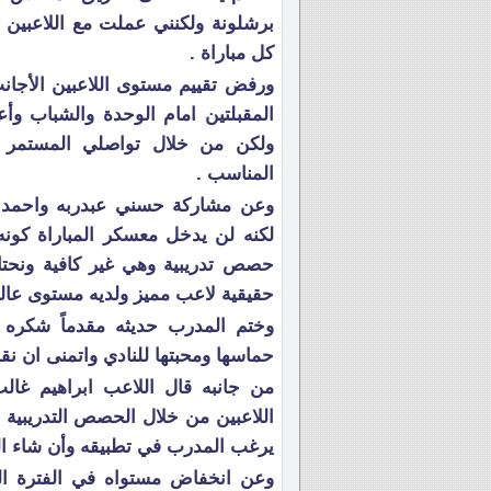
برشلونة ولكنني عملت مع اللاعبين
كل مباراة .
ورفض تقييم مستوى اللاعبين الأجان
المقبلتين امام الوحدة والشباب و
ولكن من خلال تواصلي المستمر م
المناسب .
وعن مشاركة حسني عبدربه واحمد ع
لكنه لن يدخل معسكر المباراة كونه
حصص تدريبية وهي غير كافية ونحتاج
حقيقية لاعب مميز ولديه مستوى عالي
وختم المدرب حديثه مقدماً شكره 
حماسها ومحبتها للنادي واتمنى ان نق
من جانبه قال اللاعب ابراهيم غا
اللاعبين من خلال الحصص التدريبية و
يرغب المدرب في تطبيقه وأن شاء ال
وعن انخفاض مستواه في الفترة ال