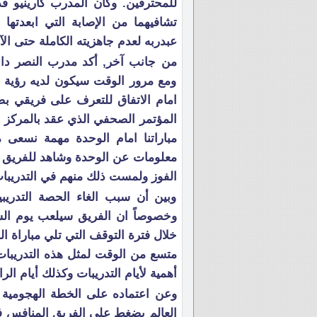
للمحترفين. وكان المدرب كارينيو ق
تشافيهما من الإصابة التي ابعدتها
عبدربه لعدم جاهزيته الكاملة حتى الآ
من جانب آخر, أكد مدرب النصر داني
ومع مرور الوقت سيكون لديه رؤية تح
امام الاتفاق للتعرف على فريقي بص
المؤتمر الصحفي الذي عقد بالمركز ا
مباراتنا امام الوحدة مهمة نسعى م
معلومات عن الوحدة وشاهد للفريق ع
الفوز ولمست ذلك منهم في التدريبات
وبين أن سبب الغاء الحصة التدريبي
وخصوصاً ان الفريق سيلعب يوم الس
خلال فترة التوقف التي تلي مباراة ال
متسع من الوقت لمثل هذه التدريبات 
أهمية لأيام التدريبات وكذلك أيام الرا
وعن اعتماده على الخطة الهجومية
العالم يضغط على الفريق المنافس ف