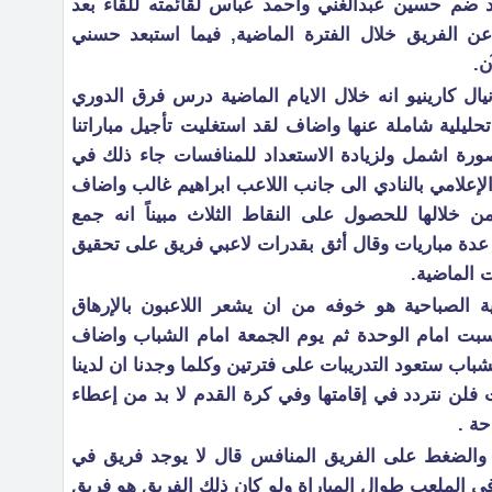
د ضم حسين عبدالغني وأحمد عباس لقائمته للقاء بعد
 عن الفريق خلال الفترة الماضية, فيما استبعد حسني
ن.
ال كارينيو انه خلال الايام الماضية درس فرق الدوري
ليلية شاملة عنها واضاف لقد استغليت تأجيل مباراتنا
ورة اشمل ولزيادة الاستعداد للمنافسات جاء ذلك في
لإعلامي بالنادي الى جانب اللاعب ابراهيم غالب واضاف
ن خلالها للحصول على النقاط الثلاث مبيناً انه جمع
دة مباريات وقال أثق بقدرات لاعبي فريق على تحقيق
 الماضية.
ة الصباحية هو خوفه من ان يشعر اللاعبون بالإرهاق
بت امام الوحدة ثم يوم الجمعة امام الشباب واضاف
شباب ستعود التدريبات على فترتين وكلما وجدنا ان لدينا
فلن نتردد في إقامتها وفي كرة القدم لا بد من إعطاء
حة .
 والضغط على الفريق المنافس قال لا يوجد فريق في
ي الملعب طوال المباراة ولو كان ذلك الفريق هو فريق