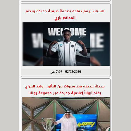
الشباب يرمم دفاعه بصفقة صيفية جديدة ويضم
المدافع باري
02/08/2026 - 7:07 ص
محطة جديدة بعد سنوات من التألق.. وليد الفراج
يفتح أبواباً إعلامية جديدة عبر مجموعة روتانا