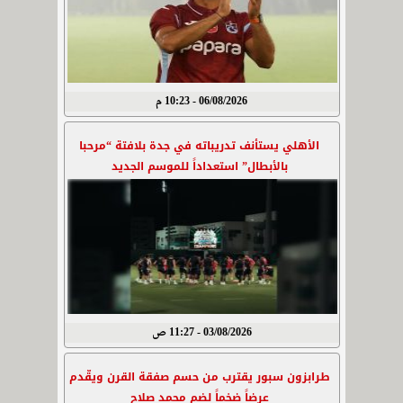
06/08/2026 - 10:23 م
الأهلي يستأنف تدريباته في جدة بلافتة “مرحبا
بالأبطال” استعداداً للموسم الجديد
03/08/2026 - 11:27 ص
طرابزون سبور يقترب من حسم صفقة القرن ويقّدم
عرضاً ضخماً لضم محمد صلاح