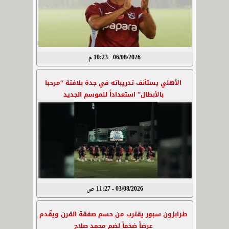
06/08/2026 - 10:23 م
الأهلي يستأنف تدريباته في جدة بلافتة “مرحبا
بالأبطال” استعداداً للموسم الجديد
03/08/2026 - 11:27 ص
طرابزون سبور يقترب من حسم صفقة القرن ويقّدم
عرضاً ضخماً لضم محمد صلاح