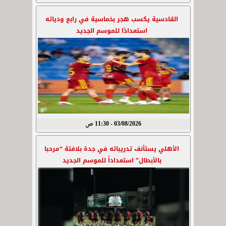
القادسية يكسب هجر بخماسية في رابع ودياته
استعدادًا للموسم الجديد
03/08/2026 - 11:30 ص
الأهلي يستأنف تدريباته في جدة بلافتة “مرحبا
بالأبطال” استعداداً للموسم الجديد