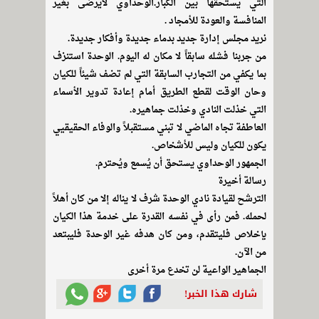
التي يستحقها بين الكبار.الوحداوي لايرضى بغير
المنافسة والعودة للأمجاد .
نريد مجلس إدارة جديد بدماء جديدة وأفكار جديدة.
من جربنا فشله سابقاً لا مكان له اليوم. الوحدة استنزف
بما يكفي من التجارب السابقة التي لم تضف شيئاً للكيان
وحان الوقت لقطع الطريق أمام إعادة تدوير الأسماء
التي خذلت النادي وخذلت جماهيره.
العاطفة تجاه الماضي لا تبني مستقبلاً والوفاء الحقيقيي
يكون للكيان وليس للأشخاص.
الجمهور الوحداوي يستحق أن يُسمع ويُحترم.
رسالة أخيرة
الترشح لقيادة نادي الوحدة شرف لا يناله إلا من كان أهلاً
لحمله. فمن رأى في نفسه القدرة على خدمة هذا الكيان
بإخلاص فليتقدم، ومن كان هدفه غير الوحدة فليبتعد
من الآن.
الجماهير الواعية لن تخدع مرة أخرى
شارك هذا الخبر!