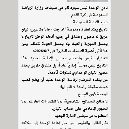
نادي الوحدة ليس مجرد نادٍ في سجلات وزارة الرياضة
السعودية في كرة القدم .
عميد الأندية السعودية
تاريخ يمتد لعقود ومدرسة أخرجت رجالاً ولاعبين، كيان
عريق له محبون وعشاق في جميع أنحاء الوطن تاريخ لا
يحتمل التجربة والعبث ولا يحتمل العودة للخلف. ومن
هنا تأتي أهمية الانتخابات المقررة في 2026/6/7م
لاختيار رئيس وأعضاء مجلس الإدارة الجديد. هذا
التاريخ ليس موعداً إدارياً عابراً، بل مفترق طريق يحدد
مصير الكيان الوحداوي لسنوات قادمة.
من يتقدم للترشح لرئاسة الوحدة عليه أن يضع نصب
عينيه حقيقة واحدة لا ثاني لها:
الوحدة فوق الجميع.
لا مكان للمصالح الشخصية، ولا للشعارات الفارغة، ولا
للظهور الإعلامي على حساب الكيان.
المطلوب من مجلس الادارة الجديد
بذل الغالي والنفيس؛ من أجل إعادة الوحدة إلى مكانته