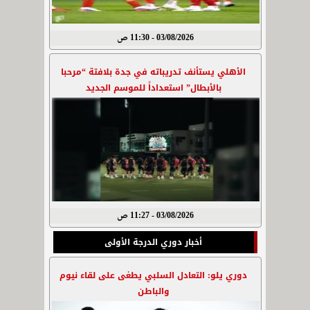
03/08/2026 - 11:30 ص
الأهلي يستأنف تدريباته في جدة بلافتة “مرحبا
بالأبطال” استعداداً للموسم الجديد
03/08/2026 - 11:27 ص
أخبار دوري الدرجة الأولى
دوري يلو: التعادل السلبي يطغى على لقاء نيوم
والباطن