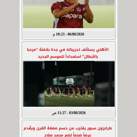
06/08/2026 - 10:23 م
الأهلي يستأنف تدريباته في جدة بلافتة “مرحبا
بالأبطال” استعداداً للموسم الجديد
03/08/2026 - 11:27 ص
طرابزون سبور يقترب من حسم صفقة القرن ويقّدم
عرضاً ضخماً لضم محمد صلاح