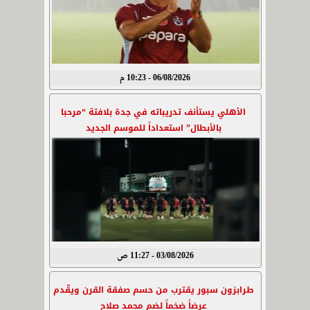
06/08/2026 - 10:23 م
الأهلي يستأنف تدريباته في جدة بلافتة “مرحبا
بالأبطال” استعداداً للموسم الجديد
03/08/2026 - 11:27 ص
طرابزون سبور يقترب من حسم صفقة القرن ويقّدم
عرضاً ضخماً لضم محمد صلاح