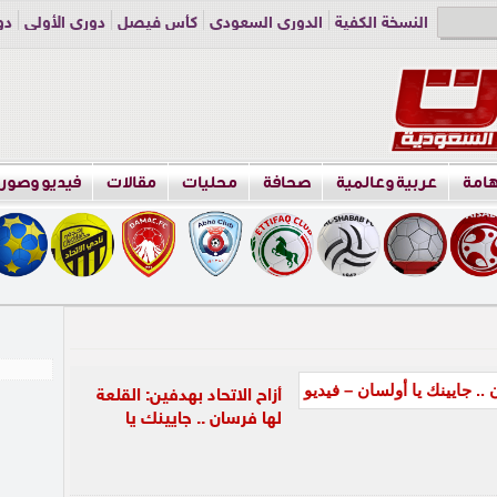
النسخة الكفية
الدوري السعودي
كأس فيصل
دوري الأولى
دو
دوري الناشئين
راسلنا
اعلن معنا
هامة
عربية وعالمية
صحافة
محليات
مقالات
فيديو وصور
أزاح الاتحاد بهدفين: القلعة
لها فرسان .. جايينك يا