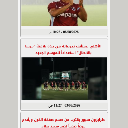
06/08/2026 - 10:23 م
الأهلي يستأنف تدريباته في جدة بلافتة “مرحبا
بالأبطال” استعداداً للموسم الجديد
03/08/2026 - 11:27 ص
طرابزون سبور يقترب من حسم صفقة القرن ويقّدم
عرضاً ضخماً لضم محمد صلاح