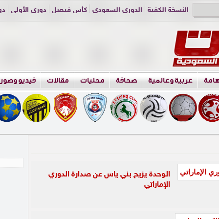
النسخة الكفية
الدوري السعودي
كأس فيصل
دوري الأولى
دو
دوري الناشئين
راسلنا
اعلن معنا
هامة
عربية وعالمية
صحافة
محليات
مقالات
فيديو وصور
الوحدة يزيح بني ياس عن صدارة الدوري
الإماراتي