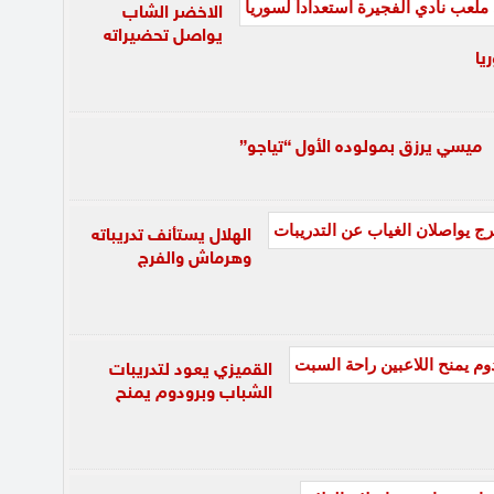
الاخضر الشاب
يواصل تحضيراته
يا
ميسي يرزق بمولوده الأول “تياجو”
الهلال يستأنف تدريباته
وهرماش والفرج
القميزي يعود لتدريبات
الشباب وبرودوم يمنح