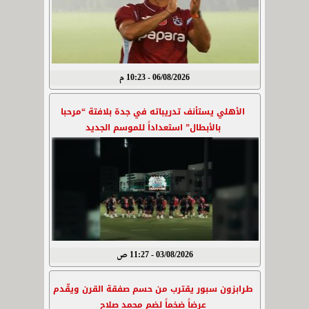
06/08/2026 - 10:23 م
الأهلي يستأنف تدريباته في جدة بلافتة “مرحبا
بالأبطال” استعداداً للموسم الجديد
03/08/2026 - 11:27 ص
طرابزون سبور يقترب من حسم صفقة القرن ويقّدم
عرضاً ضخماً لضم محمد صلاح