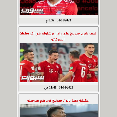
31/01/2023 - 8:39 م
لاعب بايرن ميونيخ على رادار برشلونة في آخر ساعات
الميركاتو
31/01/2023 - 11:41 ص
حقيقة رغبة بايرن ميونيخ في ضم فيرمينو