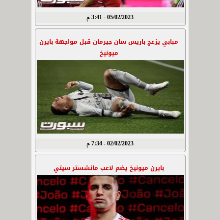
05/02/2023 - 3:41 م
مبابي يزعج باريس سان جيرمان قبل مواجهة بايرن
ميونيخ
02/02/2023 - 7:34 م
بايرن ميونيخ يضم لاعب مانشستر سيتي