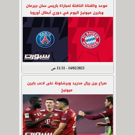
موعد والقناة الناقلة لمباراة باريس سان جيرمان
وبايرن ميونيخ اليوم في دوري أبطال أوروبا
14/02/2023 - 11:51 ص
صراع بين ريال مدريد وبرشلونة على لاعب بايرن
ميونيخ