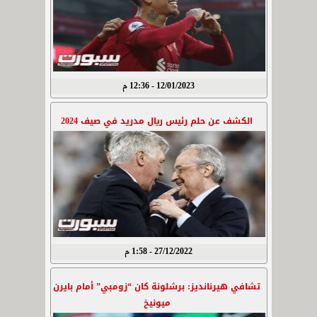
12/01/2023 - 12:36 م
الكشف عن حلم رئيس ريال مدريد في صيف 2024
27/12/2022 - 1:58 م
تشافي هيرنانديز: برشلونة كان “زومبي” أمام بايرن
ميونيخ