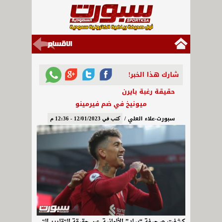
شارك هذا الخبر!
حقيقة رغبة بايرن
ميونيخ في ضم فيرمينو
سبورت-علاء العلي /
كتب في 12/01/2023 - 12:36 م
كشفت صحيفة “بيلد” الألمانية عن حقيقة التقارير التي