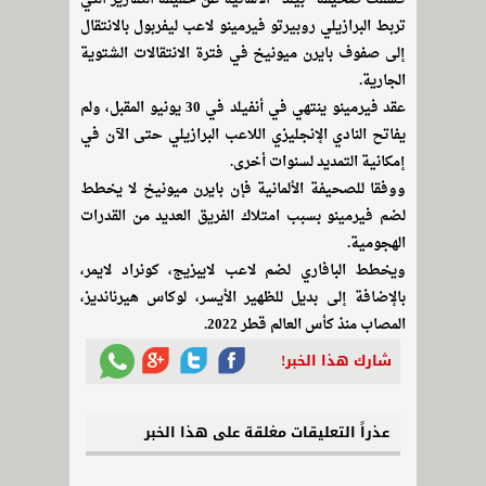
تربط البرازيلي روبيرتو فيرمينو لاعب ليفربول بالانتقال
إلى صفوف بايرن ميونيخ في فترة الانتقالات الشتوية
الجارية.
عقد فيرمينو ينتهي في أنفيلد في 30 يونيو المقبل، ولم
يفاتح النادي الإنجليزي اللاعب البرازيلي حتى الآن في
إمكانية التمديد لسنوات أخرى.
ووفقا للصحيفة الألمانية فإن بايرن ميونيخ لا يخطط
لضم فيرمينو بسبب امتلاك الفريق العديد من القدرات
الهجومية.
ويخطط البافاري لضم لاعب لايبزيج، كونراد لايمر،
بالإضافة إلى بديل للظهير الأيسر، لوكاس هيرنانديز،
المصاب منذ كأس العالم قطر 2022.
شارك هذا الخبر!
عذراً التعليقات مغلقة على هذا الخبر