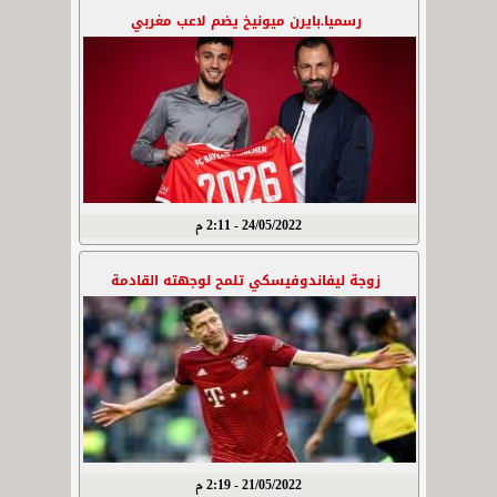
رسميا.بايرن ميونيخ يضم لاعب مغربي
24/05/2022 - 2:11 م
زوجة ليفاندوفيسكي تلمح لوجهته القادمة
21/05/2022 - 2:19 م