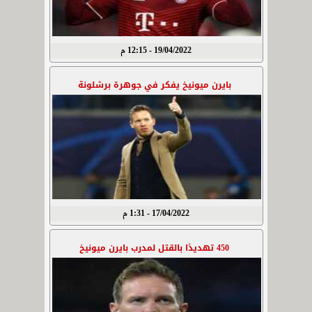
19/04/2022 - 12:15 م
بايرن ميونيخ يفكر في جوهرة برشلونة
17/04/2022 - 1:31 م
450 تهديدًا بالقتل لمدرب بايرن ميونيخ