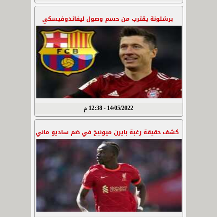
برشلونة يقترب من حسم وصول ليفاندوفيسكي
14/05/2022 - 12:38 م
كشف حقيقة رغبة بايرن ميونيخ في ضم ساديو ماني