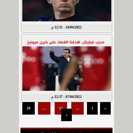
16/04/2022 - 12:31 م
مدرب فياريال: هدفنا القضاء على بايرن ميونيخ
07/04/2022 - 12:37 م
19
…
12
…
1
«
»