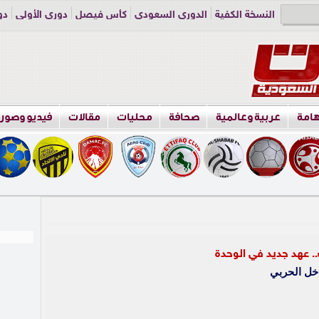
النسخة الكفية
الدوري السعودي
كأس فيصل
دوري الأولى
دو
دوري الناشئين
راسلنا
اعلن معنا
هامة
عربية وعالمية
صحافة
محليات
مقالات
فيديو وصور
. عهد جديد في الوحدة
خل الحربي