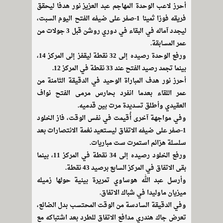
أحرز لاعب الوحدة المهاجم عبد العزيز نور هدفا ليحقق
فريقه فوزا ثمينا 1-صفر على ضيفه الفتح اليوم السبت،
ليجدد آماله في البقاء في دوري روشن قبل 3 جولات من
عمر المسابقة.
ورفع الوحدة رصيده إلى 32 نقطة ليقفز إلى المركز 14،
بينما تجمد رصيد الفتح عند 33 نقطة في المركز 12.
أحرز نور هدف المباراة الوحيد في الدقيقة الثامنة من
عمر اللقاء بعدما انفرد بحارس مرمى الفتح نواف
العقيدي وأطلق تسديدة مرت بين قدميه.
وفي مواجهة آخرى أُقيمت في نفس الوقت، فاز الخلود
1-صفر على ضيفه الاتفاق ليستعيد نغمة الانتصارات بعد
سلسلة هزائم استمرت ست مباريات.
ورفع الخلود رصيده إلى 34 نقطة في المركز 11، بينما
بقى الاتفاق في المركز السابع برصيد 43 نقطة.
وأرسل عبد الله هوساوي تمريرة بينية حولها زميله
ميزيان ماوليدا في شباك الاتفاق.
وفي الدقيقة السادسة من الوقت المحتسب بدل الضائع،
تعرض جاك هندري مدافع الاتفاق للطرد بعد اشتباكه مع