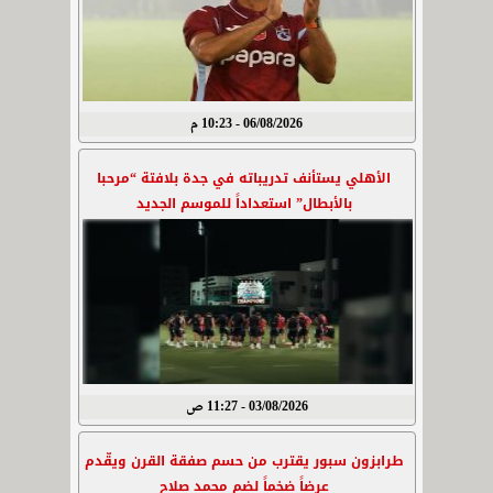
06/08/2026 - 10:23 م
الأهلي يستأنف تدريباته في جدة بلافتة “مرحبا
بالأبطال” استعداداً للموسم الجديد
03/08/2026 - 11:27 ص
طرابزون سبور يقترب من حسم صفقة القرن ويقّدم
عرضاً ضخماً لضم محمد صلاح