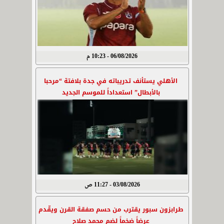
06/08/2026 - 10:23 م
الأهلي يستأنف تدريباته في جدة بلافتة “مرحبا
بالأبطال” استعداداً للموسم الجديد
03/08/2026 - 11:27 ص
طرابزون سبور يقترب من حسم صفقة القرن ويقّدم
عرضاً ضخماً لضم محمد صلاح