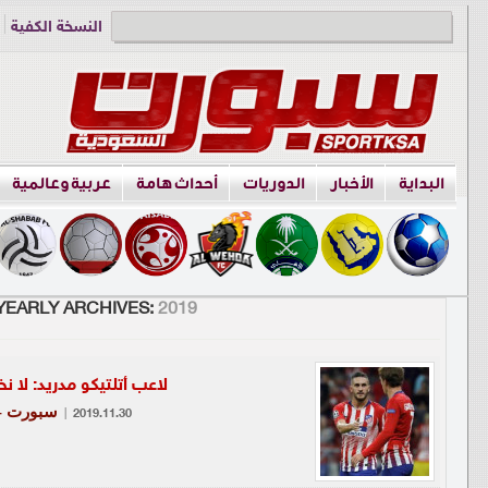
النسخة الكفية
دوري الناشئين
البداية
الأخبار
الدوريات
أحداث هامة
عربية وعالمية
YEARLY ARCHIVES:
2019
لاعب أتلتيكو مدريد: لا 
سبورت - 
|
2019.11.30