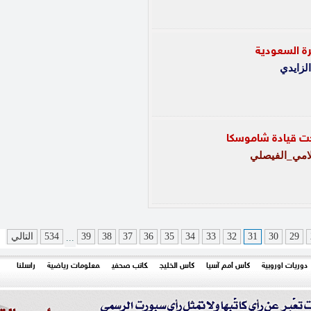
كرة السعودية
الزايدي
حت قيادة شاموسكا
لامي_الفيصلي
29
30
31
32
33
34
35
36
37
38
39
534
التالي
...
دوريات اوروبية
كأس أمم آسيا
كأس الخليج
كاتب صحفي
معلومات رياضية
راسلنا