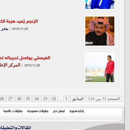
الزعيم يُعيد هيبة ال
بندر 
|
2019.11.29
الفيصلي يواصل تدريباته ت
المركز الإع
|
2019.11.29
الصفحة 31 من 534
السابق
1
22
23
24
25
26
27
28
...
إدارة سبورت
ارسل خبر
بطولات سعودية
بطولات عالمية