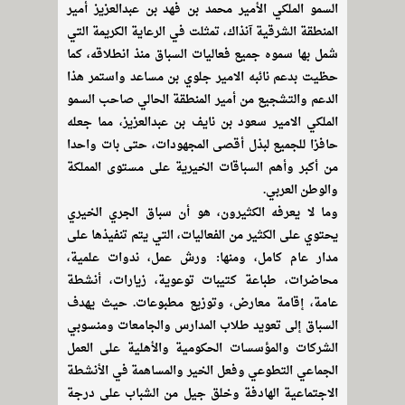
السمو الملكي الأمير محمد بن فهد بن عبدالعزيز أمير
المنطقة الشرقية آنذاك، تمثلت في الرعاية الكريمة التي
شمل بها سموه جميع فعاليات السباق منذ انطلاقه، كما
حظيت بدعم نائبه الامير جلوي بن مساعد واستمر هذا
الدعم والتشجيع من أمير المنطقة الحالي صاحب السمو
الملكي الامير سعود بن نايف بن عبدالعزيز، مما جعله
حافزا للجميع لبذل أقصى المجهودات، حتى بات واحدا
من أكبر وأهم السباقات الخيرية على مستوى المملكة
والوطن العربي.
وما لا يعرفه الكثيرون، هو أن سباق الجري الخيري
يحتوي على الكثير من الفعاليات، التي يتم تنفيذها على
مدار عام كامل، ومنها: ورش عمل، ندوات علمية،
محاضرات، طباعة كتيبات توعوية، زيارات، أنشطة
عامة، إقامة معارض، وتوزيع مطبوعات. حيث يهدف
السباق إلى تعويد طلاب المدارس والجامعات ومنسوبي
الشركات والمؤسسات الحكومية والأهلية على العمل
الجماعي التطوعي وفعل الخير والمساهمة في الأنشطة
الاجتماعية الهادفة وخلق جيل من الشباب على درجة