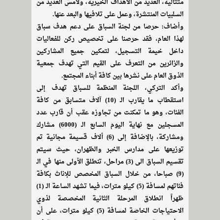
متتالية، العديد من الأهداف الخيرية، ولامس العديد من
السلبيات المنتشرة، وعمل على تلافيها والبعد عنها.
وأضاف: حرصا من لجنة السباق على دعم هدف سباق
لهذا العام، فقد حرصنا على تخصيص ركن للفعاليات
داخل خيمة التسجيل، لتمكين جميع المشاركين
والزائرين من التعرف على القيم التي تهدف جمعية
الذوق العام على نشرها بين كافة أبناء المجتمع.
وأكد التركي، اللجنة المنظمة للسباق تهدف إلى
استقطاب ما يقارب الـ (10) آلاف متسابق من كافة
الفئات، وهو ما تمكنت من تجاوزه عقب أن قارب عدد
المسجلين مع نهاية اليوم السابع الـ (6000) مشارك
ومشاركة، بالإضافة إلى (6) ألاف قسيمة مجانية تم
توزيعها على مدارس الخبر والظهران، حيث سيتم
تقسيم السباق الى (3) مراحل، تنطلق الأولى منها في الـ
(9) صباحا، من خلال السباق المخصص للإناث بكافة
فئاتهم لمسافة (5) كيلو مترات، فيما تشهد الساعة الـ (1)
ظهراً انطلاق المرحلة الثانية المخصصة لذوي
الاحتياجات الخاصة لمسافة (5) كيلو مترات، على أن