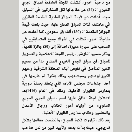
من ناحية اخرى، كشفت اللجنة المنظمة لسباق الجري
الخيري الـ (24) عن مفاجأتها لكل المشاركين في السباق،
حينما أعلنت عن قيمة الجوائز المادية المقدمة للفائزين
في مختلف فئات السباق المعلن عنها، حيث بلغت قيمة
الجوائز المقدمة الـ (180) ألف ريال سعودي، كما أعلنت عن
مفاجأة اخرى، تمثلت في اشراك جميع المتسابقين في
السحب على سيارة مميزة، اضافة إلى (50) جائزة نقدية.
وذكر حسين البلوشي، رئيس اللجنة الاعلامية والتسويق
للسباق، أن سباق الجري الخيري السنوي بدأ من صميم
الخير المتأصل في نفوس أبناء المنطقة الشرقية وحبهم
الكبير لوطنهم ومجتمعهم، وذلك بفكرة تم طرحها في
أحد اجتماعات مجلس الآباء، الذي ينعقد بصفة دورية
بمدارس الظهران الأهلية، وذلك في العام (1416)هـ،
لتتشكل لجنة أطلق عليها اسم «سباق الجري الخيري
السنوي» من أولياء أمور الطلاب ورجال الأعمال
والمعلمين وطلاب مدارس الظهران الأهلية.
بعد ذلك، تبلورت فكرة السباق، واتضحت معالمها بشكل
تدريجي، حيث بدأت بدعم وتأييد كبير من لدن صاحب