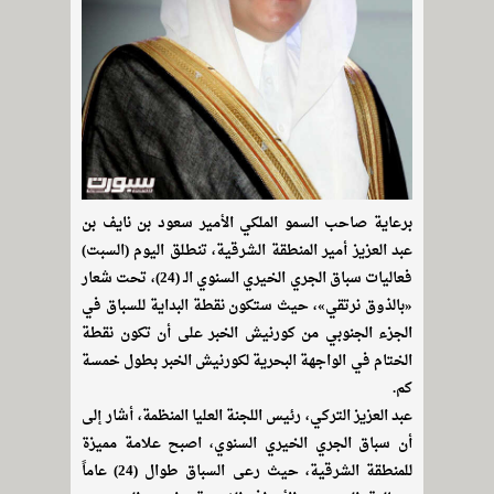
برعاية صاحب السمو الملكي الأمير سعود بن نايف بن
عبد العزيز أمير المنطقة الشرقية، تنطلق اليوم (السبت)
فعاليات سباق الجري الخيري السنوي الـ (24)، تحت شعار
«بالذوق نرتقي»، حيث ستكون نقطة البداية للسباق في
الجزء الجنوبي من كورنيش الخبر على أن تكون نقطة
الختام في الواجهة البحرية لكورنيش الخبر بطول خمسة
كم.
عبد العزيز التركي، رئيس اللجنة العليا المنظمة، أشار إلى
أن سباق الجري الخيري السنوي، اصبح علامة مميزة
للمنطقة الشرقية، حيث رعى السباق طوال (24) عاماً