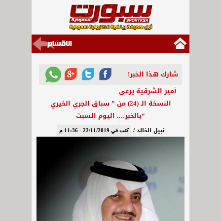
شارك هذا الخبر!
أمير الشرقية يرعى
النسخة الـ (24) من ” سباق الجري الخيري
“بالخبر…. اليوم السبت
نبيل الخالد /
كتب في 22/11/2019 - 11:36 م