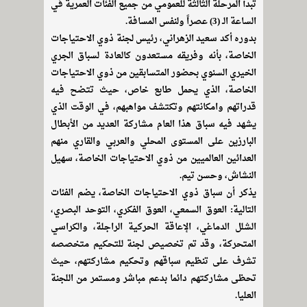
تبدأ المرحلة الثالثة للعمومي من جميع الفئات العمرية في
الساعة الـ (3) عصراً ولنفس المسافة.
بدوره أكد سعيد الزهراني، رئيس لجنة ذوي الاحتياجات
الخاصة، بأنه وفريقه مستعدون كالعادة لسباق الجري
الخيري السنوي بحضور المتسابقين من ذوي الاحتياجات
الخاصة، الذي يحمل طابع خاص، حيث تتضح فيه
قدراتهم وامكانتهم وتكتشف مواهبهم، في الوقت الذي
يشهد فيه سباق هذا العام مشاركة العديد من الأبطال
البارزين على المستوى المحلي والعربي والقاري منهم
العدائين العالميين من ذوي الاحتياجات الخاصة، سهيل
النشاش، وحسن تيم.
يذكر أن سباق ذوي الاحتياجات الخاصة، يضم الفئات
التالية: العوق السمعي، العوق الفكري، التوحد البصري،
الشلل الدماغي، الإعاقة الحركية الراجلة، والكراسي
المتحركة، وقد تم تخصيص لجنة للتحكيم متخصصه
تشرف على تنظيم سباقهم وتحكيم مشاركتهم، حيث
تحظى مشاركتهم دائما بدعم مباشر ومستمر من اللجنة
العليا.