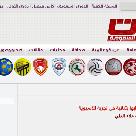
النسخة الكفية
الدوري السعودي
كأس فيصل
دوري الأولى
دو
دوري الناشئين
راسلنا
اعلن معنا
هامة
عربية وعالمية
صحافة
محليات
مقالات
فيديو وصور
ها بثنائية في تجربة للآسيوية
علاء العلي