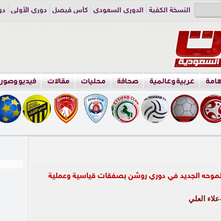
النسخة الكفية
الدوري السعودي
كأس فيصل
دوري الأولى
دو
دوري الناشئين
راسلنا
اعلن معنا
هامة
عربية وعالمية
صحافة
محليات
مقالات
فيديو وصور
طموحه الجديد في دوري روشن بصفقات قياسية وعملية
لاء العلي