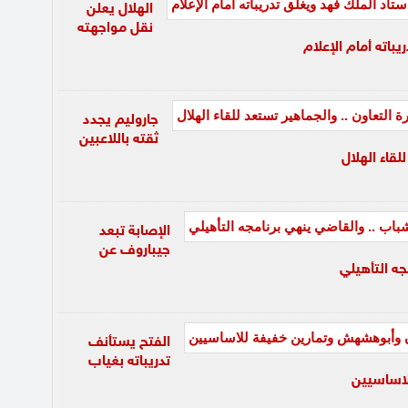
الهلال يعلن
نقل مواجهته
باته أمام الإعلام
جاروليم يجدد
ثقته باللاعبين
لقاء الهلال
الإصابة تبعد
جيباروف عن
جه التأهيلي
الفتح يستأنف
تدريباته بغياب
لاساسيين