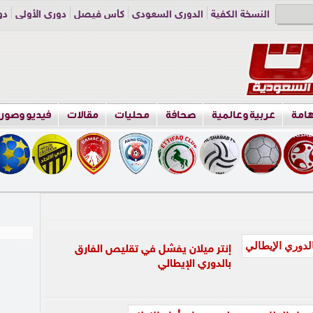
النسخة الكفية
الدوري السعودي
كأس فيصل
دوري الأولى
دو
دوري الناشئين
راسلنا
اعلن معنا
هامة
عربية وعالمية
صحافة
محليات
مقالات
فيديو وصور
إنتر ميلان يفشل في تقليص الفارق
بالدوري الإيطالي