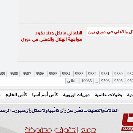
الالماني مايكل وينر يقود
مواجهة الهلال والاهلي في دوري
589
9588
9587
9586
9585
9584
9583
9582
9581
9580
95
95
9595
9596
10065
التالي
...
ية
بطولات عالمية
دوريات اوروبية
كأس أمم آسيا
كأس الخليج
ك