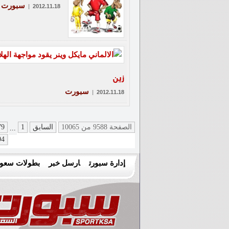
سبورت
|
2012.11.18
زين
سبورت
|
2012.11.18
الصفحة 9588 من 10065
السابق
1
79
...
94
إدارة سبورت
ارسل خبر
بطولات سعود