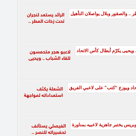
الرائد يستعد لنجران
تحت زخات المطر ..
لاعبو هجر متحمسون
للقاء الشباب .. ويحيى
الشعلة يكثف
استعداداته لمواجهة
الفيصلي يستأنف
تحضيراته للنصر ..