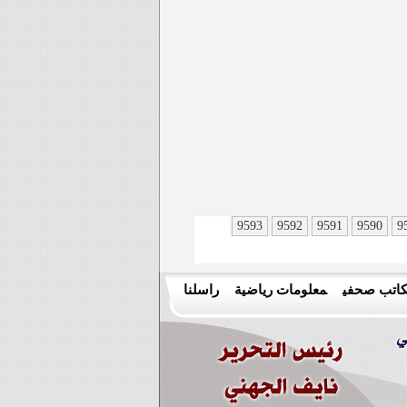
9593
9592
9591
9590
9
اتب صحفي
معلومات رياضية
راسلنا