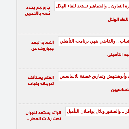
جاروليم يجدد
ثقته باللاعبين
لقاء الهلال
الإصابة تبعد
جيباروف عن
جه التأهيلي
الفتح يستأنف
تدريباته بغياب
لاساسيين
الرائد يستعد لنجران
تحت زخات المطر ..