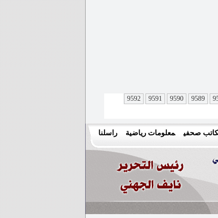
9592
9591
9590
9589
9
اتب صحفي
معلومات رياضية
راسلنا