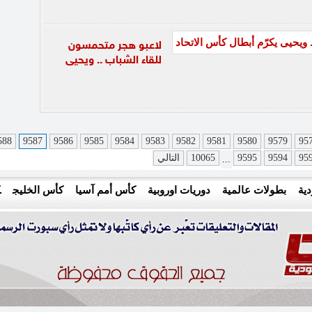
لاعبو هجر متحمسون
للقاء الشباب .. ويحيى
588
9587
9586
9585
9584
9583
9582
9581
9580
9579
95
95
9594
9595
10065
التالي
...
ية
بطولات عالمية
دوريات اوروبية
كأس أمم آسيا
كأس الخليج
ك