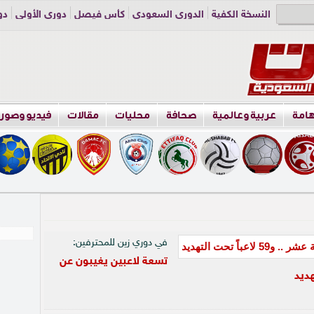
النسخة الكفية
الدوري السعودي
كأس فيصل
دوري الأولى
دو
دوري الناشئين
راسلنا
اعلن معنا
هامة
عربية وعالمية
صحافة
محليات
مقالات
فيديو وصور
في دوري زين للمحترفين:
تسعة لاعبين يغيبون عن