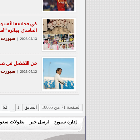
في مجلسه الأسبوعي
الغامدي بجائزة “
سبورت- ن
|
2026.04.13
من الأفضل في صرا
سبورت-ع
|
2026.04.12
الصفحة 71 من 10065
السابق
1
62
...
إدارة سبورت
ارسل خبر
بطولات سعود