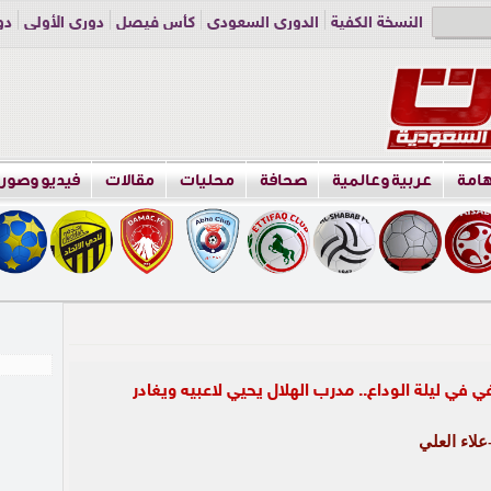
النسخة الكفية
الدوري السعودي
كأس فيصل
دوري الأولى
دو
دوري الناشئين
راسلنا
اعلن معنا
هامة
عربية وعالمية
صحافة
محليات
مقالات
فيديو وصور
في ليلة الوداع.. مدرب الهلال يحيي لاعبيه ويغادر
لاء العلي