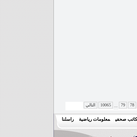
78
79
10065
التالي
...
اتب صحفي
معلومات رياضية
راسلنا