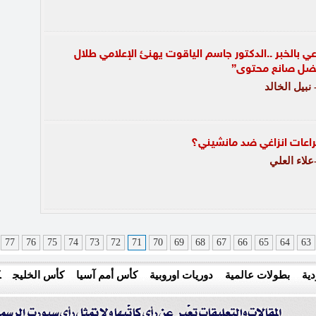
 بالخبر ..الدكتور جاسم الياقوت يهنئ الإعلامي طلال
أفضل صانع محتوى”
بيل الخالد
عات انزاغي ضد مانشيني؟
لاء العلي
77
76
75
74
73
72
71
70
69
68
67
66
65
64
63
ية
بطولات عالمية
دوريات اوروبية
كأس أمم آسيا
كأس الخليج
ك