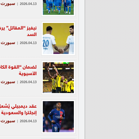
سبورت-ع
|
2026.04.13
نيفيز “المقاتل” ي
السد
سبورت
|
2026.04.13
الآسيوية
سبورت
|
2026.04.13
عقد ديمبيلي يُشعل
إنجلترا والسعودية
سبورت-ع
|
2026.04.13