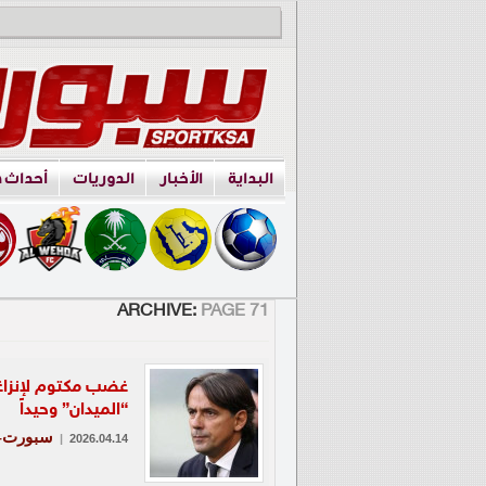
البداية
الأخبار
الدوريات
أحداث 
ARCHIVE:
PAGE 71
غضب مكتوم لإنزاغي 
“الميدان” وحيداً
سبورت-ع
|
2026.04.14