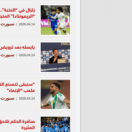
زلزال في “النخبة”.
“الريمونتادا” المتبا
سبورت-ع
|
2026.04.14
يايسله بعد ترويض ا
سبورت-ع
|
2026.04.14
“سنبقى لنصنع التا
ملعب “الإنماء”
سبورت-ع
|
2026.04.14
صافرة الحكم تلاحق 
المثيرة