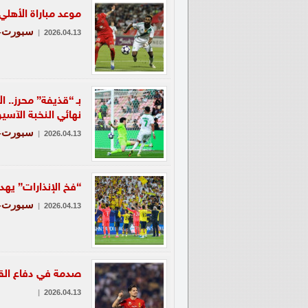
موعد مباراة الأهلي
سبورت-ع
|
2026.04.13
بـ “قذيفة” محرز..
نهائي النخبة الآسي
سبورت-ع
|
2026.04.13
“فخ الإنذارات” يه
سبورت-ع
|
2026.04.13
صدمة في دفاع القا
|
2026.04.13