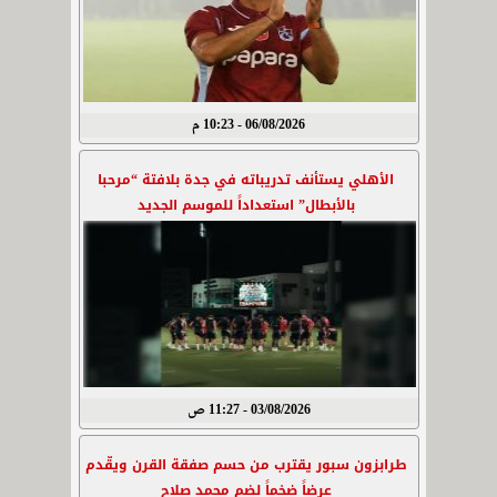
06/08/2026 - 10:23 م
الأهلي يستأنف تدريباته في جدة بلافتة “مرحبا
بالأبطال” استعداداً للموسم الجديد
03/08/2026 - 11:27 ص
طرابزون سبور يقترب من حسم صفقة القرن ويقّدم
عرضاً ضخماً لضم محمد صلاح