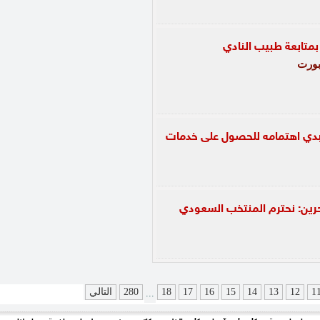
 بمتابعة طبيب النادي
ورت
بدي اهتمامه للحصول على خدمات
رين: نحترم المنتخب السعودي
1
12
13
14
15
16
17
18
280
التالي
...