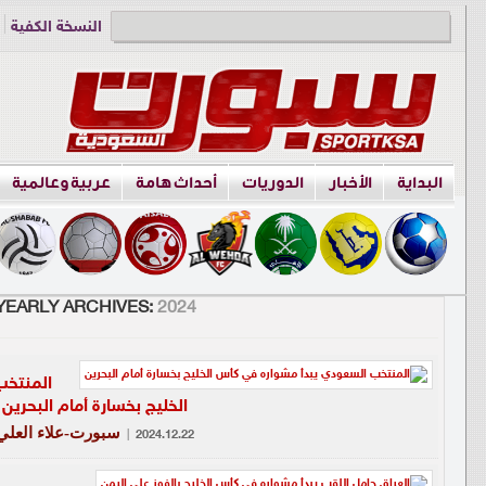
النسخة الكفية
دوري الناشئين
البداية
الأخبار
الدوريات
أحداث هامة
عربية وعالمية
YEARLY ARCHIVES:
2024
المنتخب
الخليج بخسارة أمام البحرين
سبورت-علاء العلي
|
2024.12.22