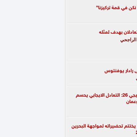
نكن في قمة تركيزنا”
الراجحي
ى رادار يوفنتوس
خليجي 26: التعادل الايجابي يحسم
وعمان
يختتم تحضيراته لمواجهة البحرين