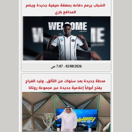
الشباب يرمم دفاعه بصفقة صيفية جديدة ويضم
المدافع باري
02/08/2026 - 7:07 ص
محطة جديدة بعد سنوات من التألق.. وليد الفراج
يفتح أبواباً إعلامية جديدة عبر مجموعة روتانا