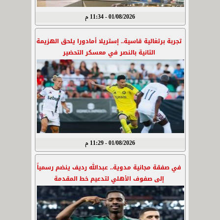
01/08/2026 - 11:34 م
تجربة برتغالية قاسية.. إستريلا أمادورا يلحق الهزيمة
الثانية بالنصر في معسكر التحضير
01/08/2026 - 11:29 م
في صفقة مجانية مدوية.. عبدالله رديف ينضم رسمياً
إلى صفوف الأهلي لتدعيم خط المقدمة