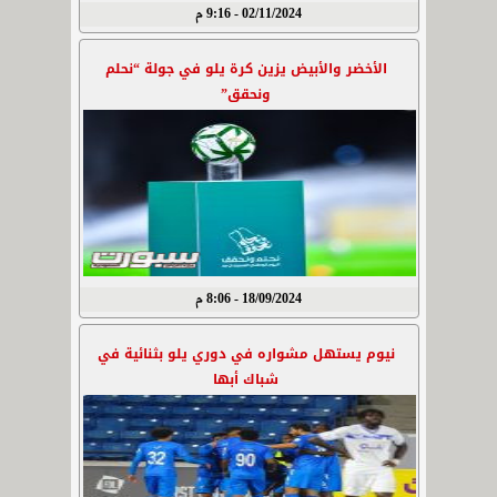
02/11/2024 - 9:16 م
الأخضر والأبيض يزين كرة يلو في جولة “نحلم
ونحقق”
18/09/2024 - 8:06 م
نيوم يستهل مشواره في دوري يلو بثنائية في
شباك أبها