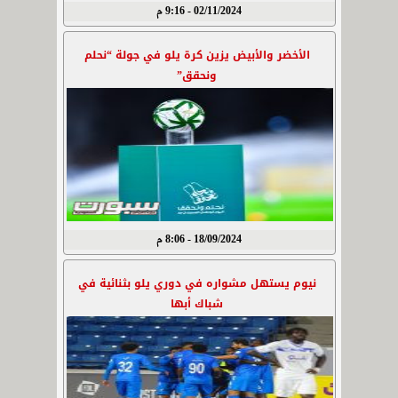
02/11/2024 - 9:16 م
الأخضر والأبيض يزين كرة يلو في جولة “نحلم
ونحقق”
18/09/2024 - 8:06 م
نيوم يستهل مشواره في دوري يلو بثنائية في
شباك أبها