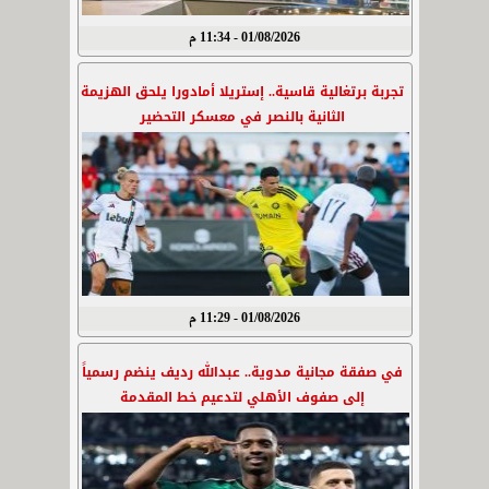
01/08/2026 - 11:34 م
تجربة برتغالية قاسية.. إستريلا أمادورا يلحق الهزيمة
الثانية بالنصر في معسكر التحضير
01/08/2026 - 11:29 م
في صفقة مجانية مدوية.. عبدالله رديف ينضم رسمياً
إلى صفوف الأهلي لتدعيم خط المقدمة