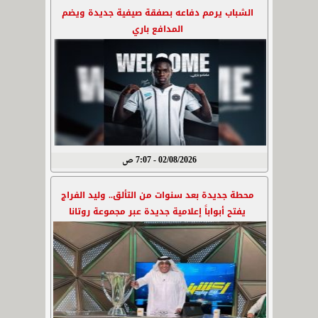
الشباب يرمم دفاعه بصفقة صيفية جديدة ويضم
المدافع باري
02/08/2026 - 7:07 ص
محطة جديدة بعد سنوات من التألق.. وليد الفراج
يفتح أبواباً إعلامية جديدة عبر مجموعة روتانا