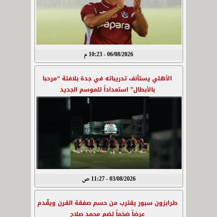
06/08/2026 - 10:23 م
الأهلي يستأنف تدريباته في جدة بلافتة “مرحبا
بالأبطال” استعداداً للموسم الجديد
03/08/2026 - 11:27 ص
طرابزون سبور يقترب من حسم صفقة القرن ويقّدم
عرضاً ضخماً لضم محمد صلاح