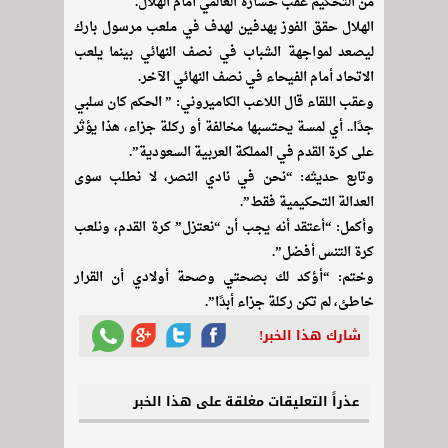
من التحكيم عقب خسارة العالمي أمام الهلال.
الهلال حقق الفوز بهدفين لهدف في ملعب مرسول بارك
ليصعد لمواجهة الشباب في نصف النهائي بينما يلعب
الاتحاد أمام الفيحاء في نصف النهائي الآخر.
وعقب اللقاء قال اللاعب الكاميروني: ” الحكم كان سلبي
جدًا.. أي لمسة يحتسبها مخالفة أو ركلة جزاء، هذا يؤثر
على كرة القدم في المملكة العربية السعودية”.
وتابع حديثه: “نحن في نادي النصر، لا نطلب سوى
العدالة التحكيمية فقط”.
وأكمل: “أعتقد أنه يجب أن “نعتزل” كرة القدم، ونلعب
كرة التنس أفضل”.
وختم: “أؤكد لك بصحتي وصحة أولادي أن القرار
خاطئ، لم تكن ركلة جزاء أبدًا”.
شارك هذا الخبر!
عذراً التعليقات مغلقة على هذا الخبر