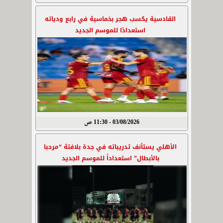
القادسية يكسب هجر بخماسية في رابع ودياته
استعدادًا للموسم الجديد
03/08/2026 - 11:30 ص
الأهلي يستأنف تدريباته في جدة بلافتة “مرحبا
بالأبطال” استعداداً للموسم الجديد