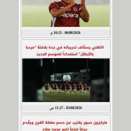
06/08/2026 - 10:23 م
الأهلي يستأنف تدريباته في جدة بلافتة “مرحبا
بالأبطال” استعداداً للموسم الجديد
03/08/2026 - 11:27 ص
طرابزون سبور يقترب من حسم صفقة القرن ويقّدم
عرضاً ضخماً لضم محمد صلاح