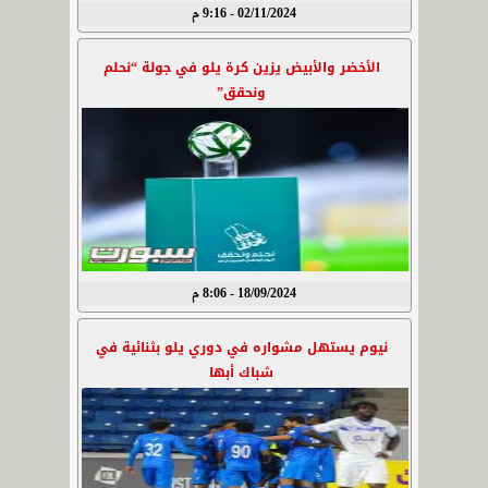
02/11/2024 - 9:16 م
الأخضر والأبيض يزين كرة يلو في جولة “نحلم
ونحقق”
18/09/2024 - 8:06 م
نيوم يستهل مشواره في دوري يلو بثنائية في
شباك أبها