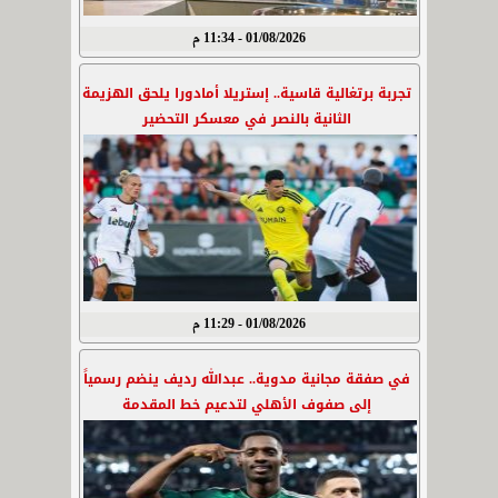
01/08/2026 - 11:34 م
تجربة برتغالية قاسية.. إستريلا أمادورا يلحق الهزيمة
الثانية بالنصر في معسكر التحضير
01/08/2026 - 11:29 م
في صفقة مجانية مدوية.. عبدالله رديف ينضم رسمياً
إلى صفوف الأهلي لتدعيم خط المقدمة