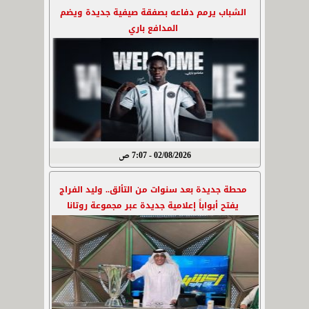
الشباب يرمم دفاعه بصفقة صيفية جديدة ويضم
المدافع باري
02/08/2026 - 7:07 ص
محطة جديدة بعد سنوات من التألق.. وليد الفراج
يفتح أبواباً إعلامية جديدة عبر مجموعة روتانا