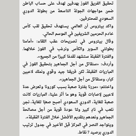
تحقيق الفريق الفوز بهدفين لهدف على حساب الباطن
ضمن مواجهات الجولة التاسعة من بطولة الدوري
السعودي للمحترفين.
واكد بيتروس أن العالمي يستهدف تحقيق لقب كأس
خادم الحرمين الشريفين في الموسم الحالي.
وقال بيتروس في تصريحات عقب اللقاء: «أمامنا
بطولتي السوبر والكأس ونرغب في الفوز خلالهما.
والفترة المُقبلة ستشهد تقدمًا كبيرًا من الجميع».
وأردف: «سنقاتل من أجل الجماهير بتحقيق الفوز في
المباريات المُقبلة. لكن فريقنا جيد وقوي ونملك لاعبين
كبار، وسنقاتل من أجل الجماهير».
واختتم: «مررنا بفترة صعبة بسبب كورونا وتعرض عدة
لاعبين لإصابات قوية وهو ما أثر علينا، المباريات كانت
صعبة للغاية، الدوري السعودي أصبح صعبًا للغاية، نجن
نلعب في نادٍ كبير ولنا عودة قوية من أجل مصالحة
الجماهير ونعدهم بتقديم الأفضل خلال الفترة المُقبلة».
ويتواجد النصر في المركز قبل الأخير في جدول ترتيب
الدوري برصيد 7 نقاط.